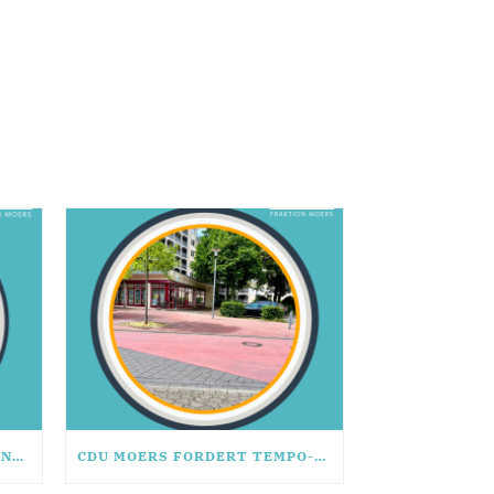
CDU-FRAKTION MOERS VERANSTALTET EXKLUSIVES RHETORIK-SEMINAR
CDU MOERS FORDERT TEMPO-BREMSE VOR KINDEREINRICHTUNG