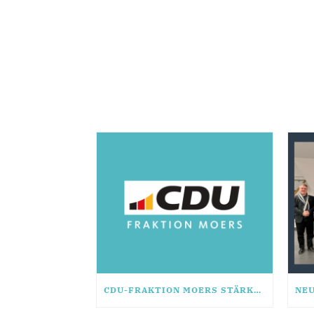
CDU-FRAKTION MOERS STÄRKT RATSMITGLIEDER MIT SEMINAR „FIT FÜR DAS MANDAT“