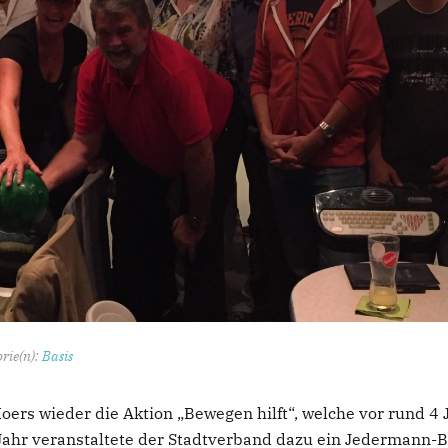
rie(n):
Basis
Moers wieder die Aktion „Bewegen hilft“, welche vor rund 
ahr veranstaltete der Stadtverband dazu ein Jedermann-Bo