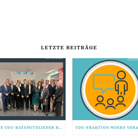
LETZTE BEITRÄGE
NEUE CDU-RATSMITGLIEDER BEREITEN SICH GESCHLOSSEN AUF KÜNFTIGE WAHLPERIODE VOR