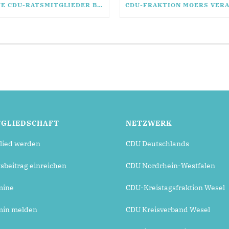
NEUE CDU-RATSMITGLIEDER BEREITEN SICH GESCHLOSSEN AUF KÜNFTIGE WAHLPERIODE VOR
TGLIEDSCHAFT
NETZWERK
lied werden
CDU Deutschlands
beitrag einreichen
CDU Nordrhein-Westfalen
mine
CDU-Kreistagsfraktion Wesel
min melden
CDU Kreisverband Wesel