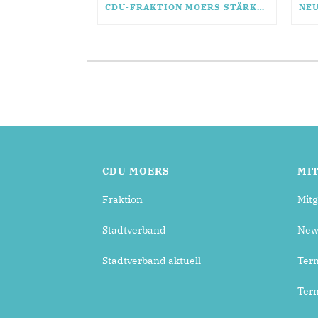
CDU-FRAKTION MOERS STÄRKT RATSMITGLIEDER MIT SEMINAR „FIT FÜR DAS MANDAT“
CDU MOERS
MI
Fraktion
Mitg
Stadtverband
News
Stadtverband aktuell
Ter
Ter