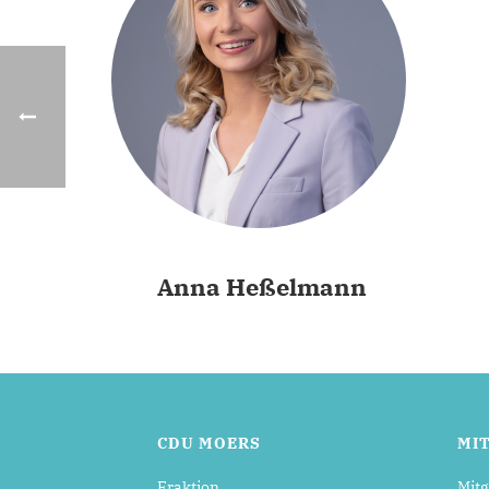
Anna Heßelmann
CDU MOERS
MI
Fraktion
Mitg