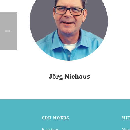
Jörg Niehaus
CDU MOERS
MI
Fraktion
Mitg