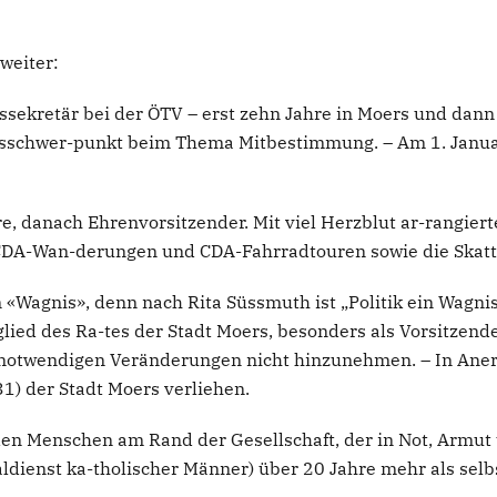
weiter:
ssekretär bei der ÖTV – erst zehn Jahre in Moers und dann 
itsschwer-punkt beim Thema Mitbestimmung. – Am 1. Januar
e, danach Ehrenvorsitzender. Mit viel Herzblut ar-rangiert
CDA-Wan-derungen und CDA-Fahrradtouren sowie die Skatt
«Wagnis», denn nach Rita Süssmuth ist „Politik ein Wagni
lied des Ra-tes der Stadt Moers, besonders als Vorsitzende
 notwendigen Veränderungen nicht hinzunehmen. – In Aner
) der Stadt Moers verliehen.
 den Menschen am Rand der Gesellschaft, der in Not, Armut
aldienst ka-tholischer Männer) über 20 Jahre mehr als selb