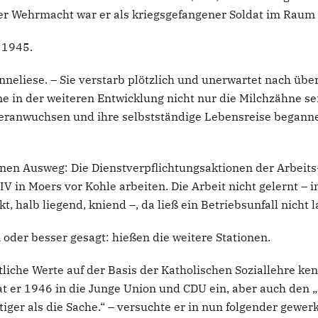
er Wehrmacht war er als kriegsgefangener Soldat im Raum 
 1945.
neliese. – Sie verstarb plötzlich und unerwartet nach üb
eine in der weiteren Entwicklung nicht nur die Milchzähne s
 heranwuchsen und ihre selbstständige Lebensreise begann
einen Ausweg: Die Dienstverpflichtungsaktionen der Arbeits
V in Moers vor Kohle arbeiten. Die Arbeit nicht gelernt – 
halb liegend, kniend –, da ließ ein Betriebsunfall nicht l
 oder besser gesagt: hießen die weitere Stationen.
stliche Werte auf der Basis der Katholischen Soziallehre k
trat er 1946 in die Junge Union und CDU ein, aber auch den
tiger als die Sache.“ – versuchte er in nun folgender gewerk