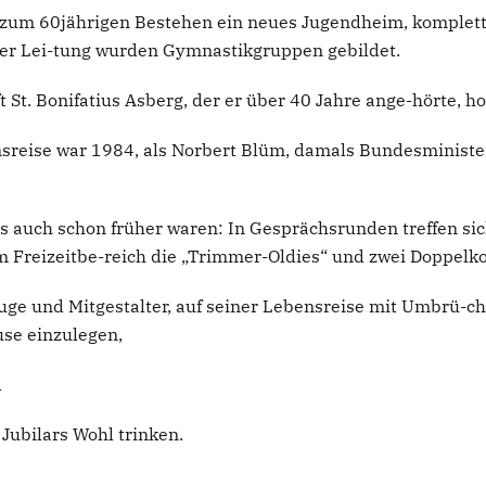
r zum 60jährigen Bestehen ein neues Jugendheim, komplet
er Lei-tung wurden Gymnastikgruppen gebildet.
t. Bonifatius Asberg, der er über 40 Jahre ange-hörte, holt
sreise war 1984, als Norbert Blüm, damals Bundesminister
 es auch schon früher waren: In Gesprächsrunden treffen si
m Freizeitbe-reich die „Trimmer-Oldies“ und zwei Doppelk
zeuge und Mitgestalter, auf seiner Lebensreise mit Umbrü-c
se einzulegen,
d
 Jubilars Wohl trinken.