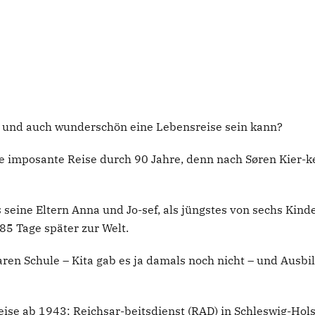
d und auch wunderschön eine Lebensreise sein kann?
ne imposante Reise durch 90 Jahre, denn nach Søren Kier
 seine Eltern Anna und Jo-sef, als jüngstes von sechs Kind
 85 Tage später zur Welt.
waren Schule – Kita gab es ja damals noch nicht – und Aus
eise ab 1943: Reichsar-beitsdienst (RAD) in Schleswig-Hols