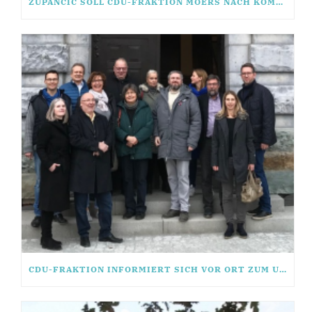
ZUPANCIC SOLL CDU-FRAKTION MOERS NACH KOMMUNALWAHL FÜHREN
CDU-FRAKTION INFORMIERT SICH VOR ORT ZUM UMBAU UND NEUBAU RATHAUSQUARTIER UTFORT