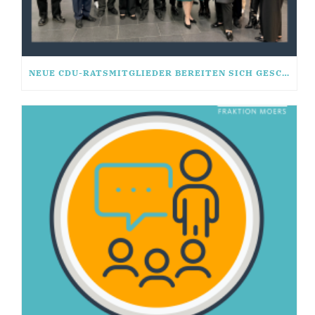
NEUE CDU-RATSMITGLIEDER BEREITEN SICH GESCHLOSSEN AUF KÜNFTIGE WAHLPERIODE VOR