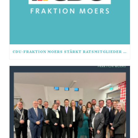
CDU-FRAKTION MOERS STÄRKT RATSMITGLIEDER MIT SEMINAR „FIT FÜR DAS MANDAT“