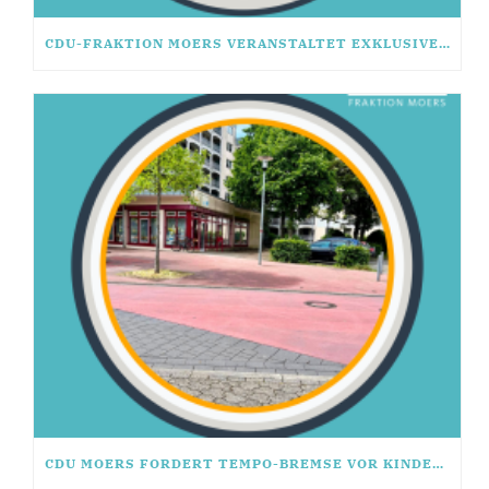
CDU-FRAKTION MOERS VERANSTALTET EXKLUSIVES RHETORIK-SEMINAR
CDU MOERS FORDERT TEMPO-BREMSE VOR KINDEREINRICHTUNG