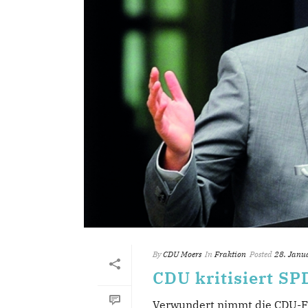
By
CDU Moers
In
Fraktion
Posted
28. Janu
CDU kritisiert SP
Verwundert nimmt die CDU-Fr