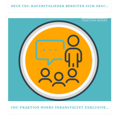
NEUE CDU-RATSMITGLIEDER BEREITEN SICH GESCHLOSSEN AUF KÜNFTIGE WAHLPERIODE VOR
CDU-FRAKTION MOERS VERANSTALTET EXKLUSIVES RHETORIK-SEMINAR