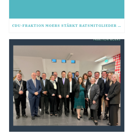
CDU-FRAKTION MOERS STÄRKT RATSMITGLIEDER MIT SEMINAR „FIT FÜR DAS MANDAT“