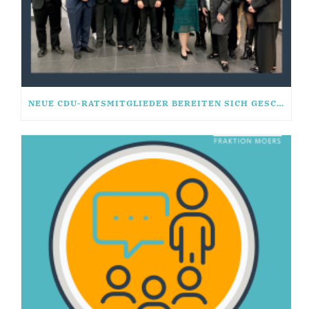
NEUE CDU-RATSMITGLIEDER BEREITEN SICH GESCHLOSSEN AUF KÜNFTIGE WAHLPERIODE VOR