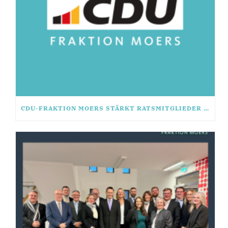
CDU-FRAKTION MOERS STÄRKT RATSMITGLIEDER MIT SEMINAR „FIT FÜR DAS MANDAT“