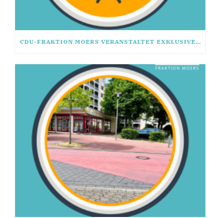
CDU-FRAKTION MOERS VERANSTALTET EXKLUSIVES RHETORIK-SEMINAR