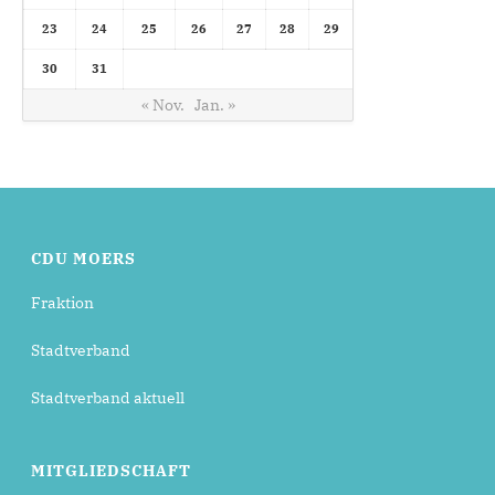
23
24
25
26
27
28
29
30
31
« Nov.
Jan. »
CDU MOERS
Fraktion
Stadtverband
Stadtverband aktuell
MITGLIEDSCHAFT