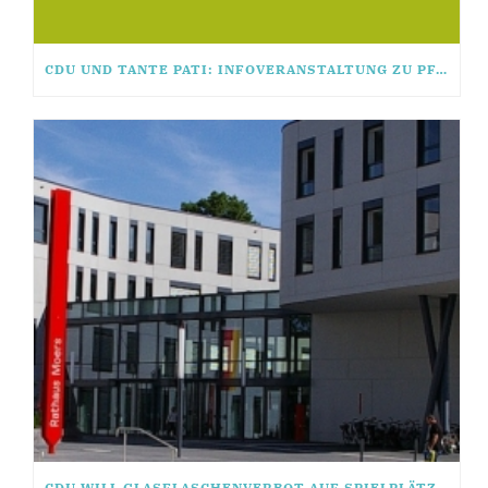
CDU UND TANTE PATI: INFOVERANSTALTUNG ZU PFANDSYSTEM FÜR COFFEE TO GO!
CDU WILL GLASFLASCHENVERBOT AUF SPIELPLÄTZEN UND IN GRÜNANLAGEN